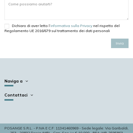
Dichiaro di aver letto l’
informativa sulla Privacy
nel rispetto del
Regolamento UE 2016/679 sul trattamento dei dati personali
Naviga a
Contattaci
POSANGE S.R.L. - P.IVA E C.F: 11341460969 - Sede legale: Via Garibaldi,
253 - 20832 Desio (MB) - Cap. Soc. i.v. € 10.000 - REA: MB-2595863